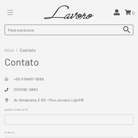
0
Início
/
Contato
Contato
+55 11 99437-9389
(11) 5093- 0662
Av. Ibirapuera, 3.103 - Piso Jurupis Loja 516
NOME COMPLETO
E-MAIL